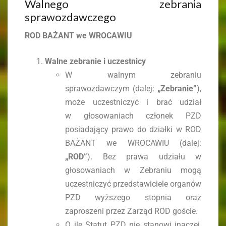
Walnego zebrania
sprawozdawczego
ROD BAŻANT
we WROCAWIU
Walne zebranie i uczestnicy
W walnym zebraniu
sprawozdawczym (dalej:
„Zebranie”
),
może uczestniczyć i brać udział
w głosowaniach członek PZD
posiadający prawo do działki w ROD
BAŻANT we WROCAWIU (dalej:
„ROD”
). Bez prawa udziału w
głosowaniach w Zebraniu mogą
uczestniczyć przedstawiciele organów
PZD wyższego stopnia oraz
zaproszeni przez Zarząd ROD goście.
O ile Statut PZD nie stanowi inaczej,