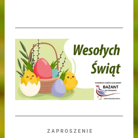
Z A P R O S Z E N I E