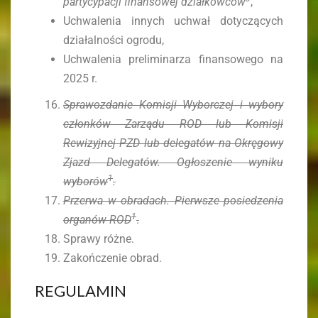
partycypacji finansowej działkowców
,
Uchwalenia innych uchwał dotyczących
działalności ogrodu,
Uchwalenia preliminarza finansowego na
2025 r.
Sprawozdanie Komisji Wyborczej i wybory
członków Zarządu ROD lub Komisji
Rewizyjnej PZD lub delegatów na Okręgowy
Zjazd Delegatów. Ogłoszenie wyniku
1
wyborów
.
Przerwa w obradach. Pierwsze posiedzenia
1
organów ROD
.
Sprawy różne.
Zakończenie obrad.
REGULAMIN