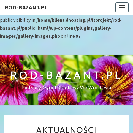
ROD-BAZANT.PL
Togg
Warning
: The magic method Gallery_Img::__wakeup() must have
navig
public visibility in
/home/klient.dhosting.pl/itprojekt/rod-
bazant.pl/public_html/wp-content/plugins/gallery-
images/gallery-images.php
on line
97
ROD-BAZANT.PL
Rodzinny Ogród Działkowy We Wrocławiu
AKTUALNOŚCI