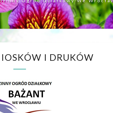
dzinny Ogród Działkowy We Wrocła
IOSKÓW I DRUKÓW