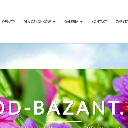
ave public visibility in
/home/klient.dhosting.pl/itproje
ine
97
OPŁATY
DLA CZŁONKÓW
GALERIA
KONTAKT
ZAPYT
OD-BAZANT.