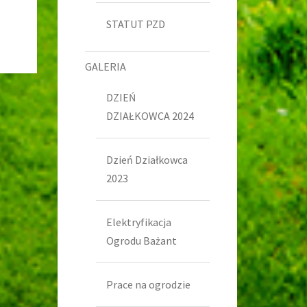
STATUT PZD
GALERIA
DZIEŃ
DZIAŁKOWCA 2024
Dzień Działkowca
2023
Elektryfikacja
Ogrodu Bażant
Prace na ogrodzie