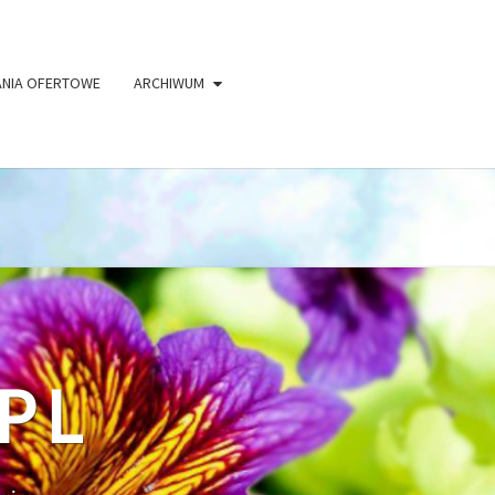
kt/rod-bazant.pl/public_html/wp-
ANIA OFERTOWE
ARCHIWUM
PL