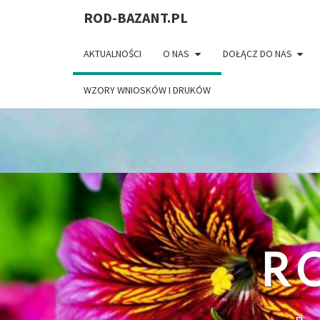
ROD-BAZANT.PL
Warning
: The magic method Gallery_Img::__wakeup() must h
content/plugins/gallery-images/gallery-images.php
on l
AKTUALNOŚCI
O NAS
DOŁĄCZ DO NAS
WZORY WNIOSKÓW I DRUKÓW
R