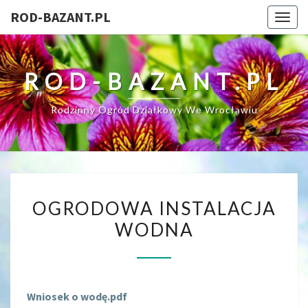
ROD-BAZANT.PL
Togg
navig
ROD-BAZANT.PL
Rodzinny Ogród Działkowy We Wrocławiu
OGRODOWA
OGRODOWA INSTALACJA
INSTALACJA
WODNA
WODNA
Wniosek o wodę.pdf