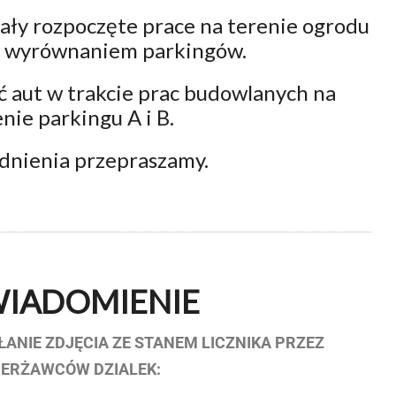
ały rozpoczęte prace na terenie ogrodu
z wyrównaniem parkingów.
 aut w trakcie prac budowlanych na
nie parkingu A i B.
dnienia przepraszamy.
IADOMIENIE
ŁANIE ZDJĘCIA ZE STANEM LICZNIKA PRZEZ
IERŻAWCÓW DZIALEK: