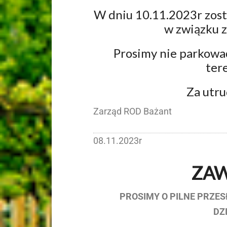
W dniu 10.11.2023r zost
w związku 
Prosimy nie parkować
tere
Za utru
Zarząd ROD Bażant
08.11.2023r
ZAW
PROSIMY O PILNE PRZES
DZ