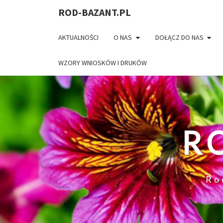
ROD-BAZANT.PL
AKTUALNOŚCI
O NAS
DOŁĄCZ DO NAS
WZORY WNIOSKÓW I DRUKÓW
R
Ro