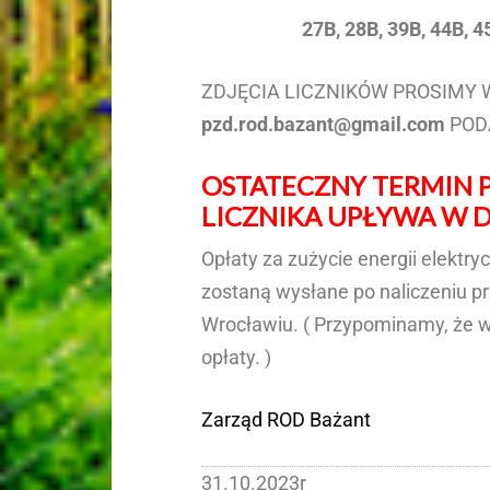
27B, 28B, 39B, 44B, 4
ZDJĘCIA LICZNIKÓW PROSIMY 
pzd.rod.bazant@gmail.com
POD
OSTATECZNY TERMIN P
LICZNIKA UPŁYWA W DN
Opłaty za zużycie energii elektry
zostaną wysłane po naliczeniu 
Wrocławiu. ( Przypominamy, że w
opłaty. )
Zarząd ROD Bażant
31.10.2023r