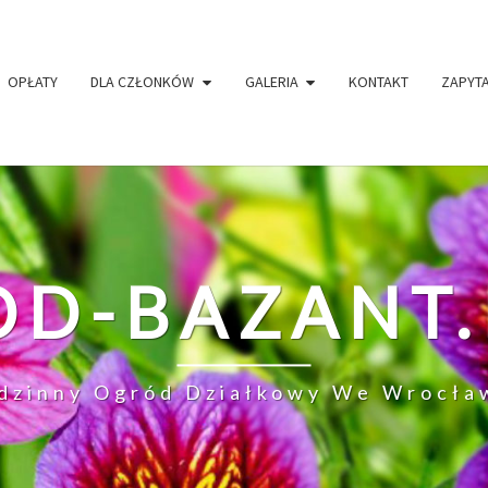
OPŁATY
DLA CZŁONKÓW
GALERIA
KONTAKT
ZAPYT
OD-BAZANT.
dzinny Ogród Działkowy We Wrocła