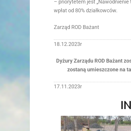
– priorytetem jest „Nawodnienie t
wpłat od 80% działkowców.
Zarząd ROD Bażant
18.12.2023r
Dyżury Zarządu ROD Bażant zo
zostaną umieszczone na tab
17.11.2023r
I