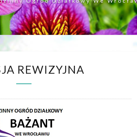
dzinny Ogród Działkowy We Wrocła
KOMISJA
JA REWIZYJNA
REWIZYJNA