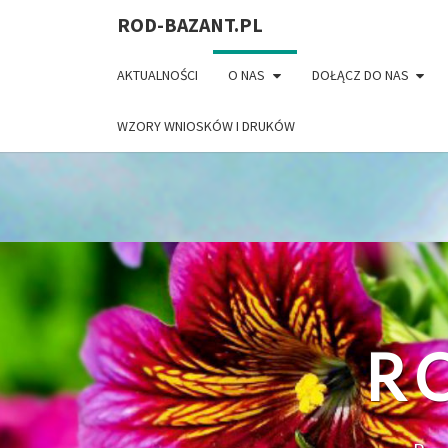
ROD-BAZANT.PL
Warning
: The magic method Gallery_Img::__wakeup() must h
content/plugins/gallery-images/gallery-images.php
on l
AKTUALNOŚCI
O NAS
DOŁĄCZ DO NAS
WZORY WNIOSKÓW I DRUKÓW
R