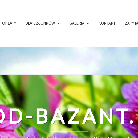
ave public visibility in
/home/klient.dhosting.pl/itproje
ine
97
OPŁATY
DLA CZŁONKÓW
GALERIA
KONTAKT
ZAPYT
OD-BAZANT.