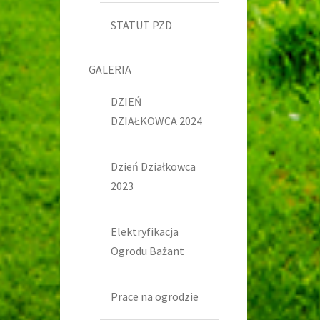
STATUT PZD
GALERIA
DZIEŃ
DZIAŁKOWCA 2024
Dzień Działkowca
2023
Elektryfikacja
Ogrodu Bażant
Prace na ogrodzie