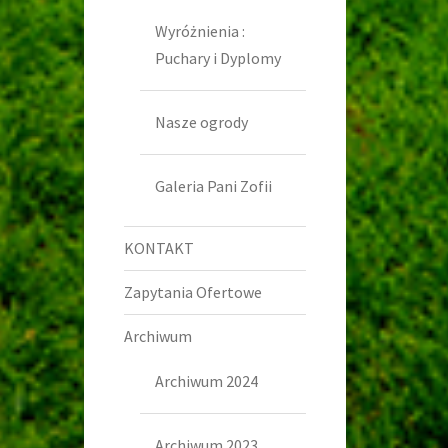
Wyróżnienia :
Puchary i Dyplomy
Nasze ogrody
Galeria Pani Zofii
KONTAKT
Zapytania Ofertowe
Archiwum
Archiwum 2024
Archiwum 2023