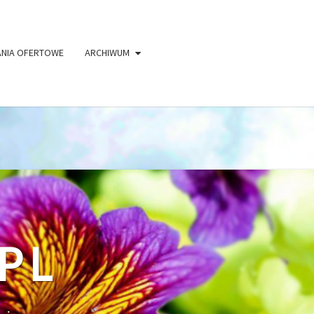
kt/rod-bazant.pl/public_html/wp-
ANIA OFERTOWE
ARCHIWUM
PL